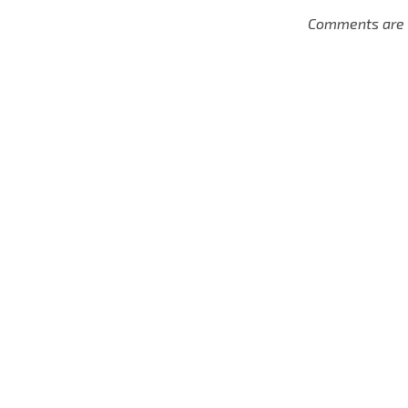
Comments are 
Fidelización y
tecnología para la