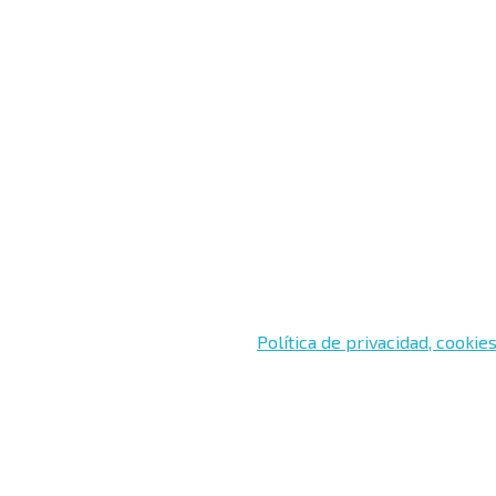
Brasil
e 5, 28020, Madrid.
Av. Trindade, 254, Bethaville
Barueri, São Paulo, SP, Brasi
Buenos Aires
ntes, 10, 18008
Esmeralda 950, Buenos Aire
 2020 Rethink markenting S.L.
Política de privacidad, cookies