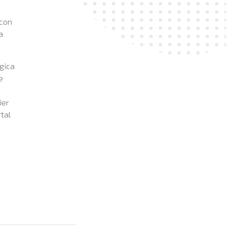
 con
a
ógica
e
ier
rtal