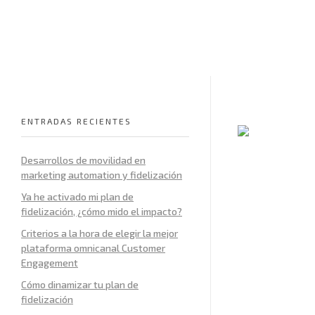
Rethink Marketing
Conecta con tus clientes
ENTRADAS RECIENTES
Desarrollos de movilidad en
marketing automation y fidelización
Ya he activado mi plan de
fidelización, ¿cómo mido el impacto?
Criterios a la hora de elegir la mejor
plataforma omnicanal Customer
Engagement
Cómo dinamizar tu plan de
fidelización