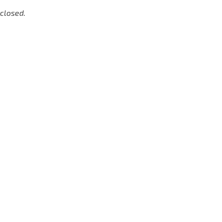
closed.
He leído y acepto la
Polí