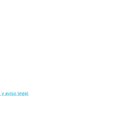
,
l
s
 y aviso legal